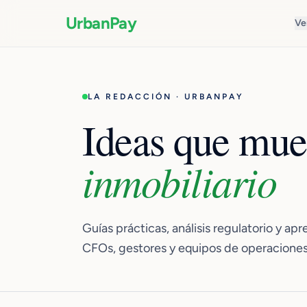
UrbanPay
Ve
LA REDACCIÓN · URBANPAY
Ideas que mue
inmobiliario
Guías prácticas, análisis regulatorio y ap
CFOs, gestores y equipos de operaciones 