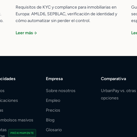
Requisitos de KYC y compliance para inmobiliarias en
Gu
.
Europa: AMLD6, SEPBLAC, verificación de identidad y
sec
o.
cómo automatizar sin perder el control.
es
Leer más
Le
cidades
Empresa
Comparativa
os
Sobre nosotros
UrbanPay vs. otras
opciones
ficaciones
Empleo
as
Precios
mbolsos masivos
Blog
tas
Glosario
PRÓXIMAMENTE
row