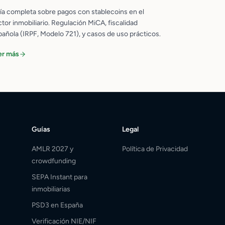
ía completa sobre pagos con stablecoins en el
tor inmobiliario. Regulación MiCA, fiscalidad
pañola (IRPF, Modelo 721), y casos de uso prácticos.
er más
Guías
Legal
AMLR 2027 y
Política de Privacidad
crowdfunding
SEPA Instant para
inmobiliarias
PSD3 en España
Verificación NIE/NIF