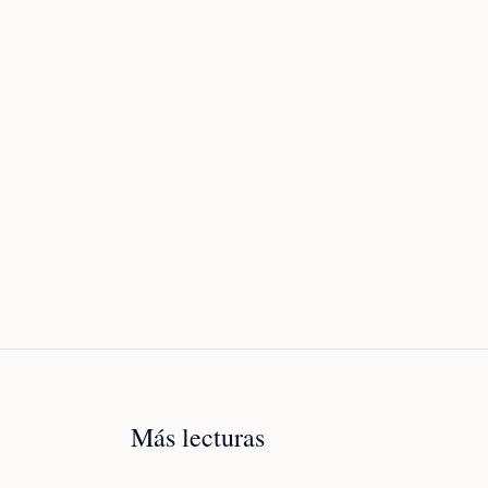
OPEN BANKING
Devolución de recibo de alquiler:
Más lecturas
cómo eliminarla con A2A