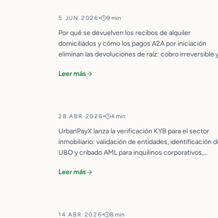
5 JUN 2026
9 min
SEPA
Por qué se devuelven los recibos de alquiler
domiciliados y cómo los pagos A2A por iniciación
eliminan las devoluciones de raíz: cobro irreversible 
KYB Disponible: Verificación
conciliado.
Empresarial para el Sector
Leer más
Inmobiliario Europeo
28 ABR 2026
4 min
CUMPLIMIENTO
UrbanPayX lanza la verificación KYB para el sector
inmobiliario: validación de entidades, identificación 
UBO y cribado AML para inquilinos corporativos,
inversores y contrapartes.
SEPA para Inmobiliarias: Cómo
Leer más
Automatizar Cobros de Alquiler
14 ABR 2026
8 min
SEPA