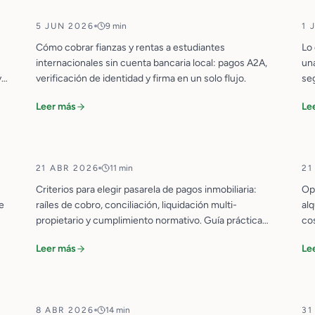
5 JUN 2026
9 min
1 
PROPTECH
Cómo cobrar fianzas y rentas a estudiantes
Lo
internacionales sin cuenta bancaria local: pagos A2A,
una
y
verificación de identidad y firma en un solo flujo.
se
Cómo Elegir una Pasarela de Pagos
Leer más
Le
para tu Inmobiliaria en 2026
21 ABR 2026
11 min
21
PAGOS
Criterios para elegir pasarela de pagos inmobiliaria:
Op
de
raíles de cobro, conciliación, liquidación multi-
alq
propietario y cumplimiento normativo. Guía práctica
co
KYC y Compliance Inmobiliario en
2026.
inm
Europa: Lo Que Debes Saber en
Leer más
Le
2026
8 ABR 2026
14 min
31
CUMPLIMIENTO