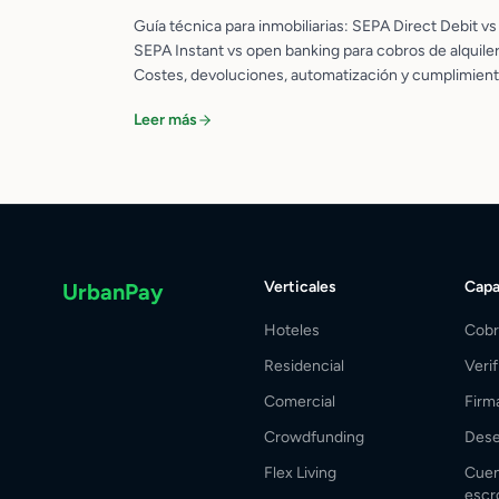
Guía técnica para inmobiliarias: SEPA Direct Debit vs
SEPA Instant vs open banking para cobros de alquiler
Costes, devoluciones, automatización y cumplimient
Leer más
Verticales
Capa
UrbanPay
Hoteles
Cobr
Residencial
Veri
Comercial
Firm
Crowdfunding
Dese
Flex Living
Cuen
esc