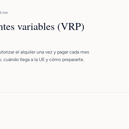
9 min
ntes variables (VRP)
utorizar el alquiler una vez y pagar cada mes
, cuándo llega a la UE y cómo prepararte.
PFPs como Sujetos Obligados en
2027: AMLD6 y Crowdfunding
Inmobiliario