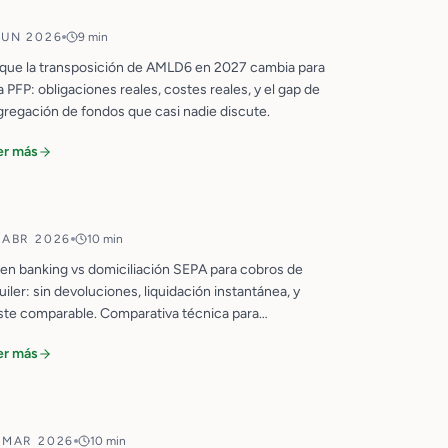
JUN 2026
9 min
CUMPLIMIENTO
 que la transposición de AMLD6 en 2027 cambia para
 PFP: obligaciones reales, costes reales, y el gap de
gregación de fondos que casi nadie discute.
Open Banking para Inmobiliarias:
Ventajas sobre la Domiciliación
er más
SEPA
 ABR 2026
10 min
OPEN BANKING
en banking vs domiciliación SEPA para cobros de
uiler: sin devoluciones, liquidación instantánea, y
ste comparable. Comparativa técnica para
Pagos con Stablecoins para
obiliarias.
Inmuebles: Lo Que Todo CFO Debe
er más
Saber
 MAR 2026
10 min
STABLECOINS