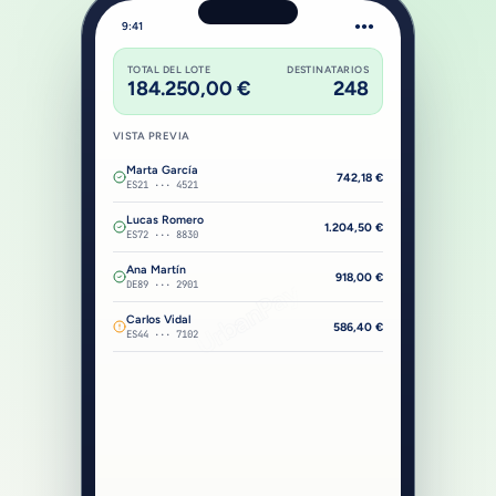
9:41
●●●
TOTAL DEL LOTE
DESTINATARIOS
184.250,00 €
248
VISTA PREVIA
Marta García
742,18
€
ES21 ··· 4521
Lucas Romero
1.204,50
€
ES72 ··· 8830
Ana Martín
918,00
€
UrbanPay
DE89 ··· 2901
Carlos Vidal
586,40
€
ES44 ··· 7102