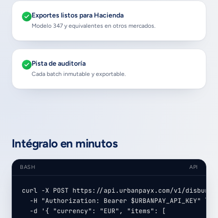
Exportes listos para Hacienda
Modelo 347 y equivalentes en otros mercados.
Pista de auditoría
Cada batch inmutable y exportable.
Intégralo en minutos
BASH
API
curl -X POST https://api.urbanpayx.com/v1/disbursem
  -H "Authorization: Bearer $URBANPAY_API_KEY" \

  -d '{ "currency": "EUR", "items": [
