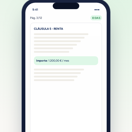
9:41
●●●
Pág. 3/12
EIDAS
CLÁUSULA 5 - RENTA
Importe:
1.200,00 € / mes
UrbanPay