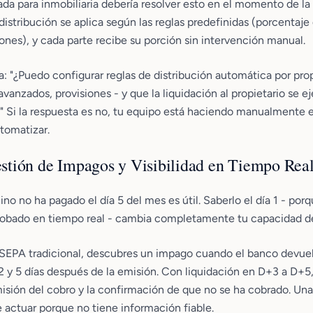
da para inmobiliaria debería resolver esto en el momento de la 
 distribución se aplica según las reglas predefinidas (porcentaje
ones), y cada parte recibe su porción sin intervención manual.
a: "¿Puedo configurar reglas de distribución automática por pr
avanzados, provisiones - y que la liquidación al propietario se e
Si la respuesta es no, tu equipo está haciendo manualmente el
tomatizar.
Gestión de Impagos y Visibilidad en Tiempo Rea
ino no ha pagado el día 5 del mes es útil. Saberlo el día 1 - por
robado en tiempo real - cambia completamente tu capacidad de
SEPA tradicional, descubres un impago cuando el banco devuel
2 y 5 días después de la emisión. Con liquidación en D+3 a D+5
isión del cobro y la confirmación de que no se ha cobrado. Un
 actuar porque no tiene información fiable.