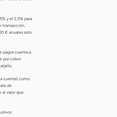
,5% y el 2,5% para
r transacción.
00 € anuales solo
de pagos cuenta a
5% por cobro
arjeta.
a a cuenta) como
oste de
 al valor que
uilinos