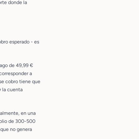
orte donde la
obro esperado - es
pago de 49,99 €
 corresponder a
se cobro tiene que
y la cuenta
nualmente, en una
tfolio de 300-500
o que no genera