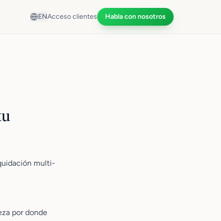
EN
Acceso clientes
Habla con nosotros
tu
iquidación multi-
eza por donde