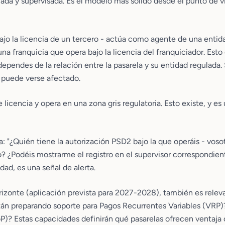
ada y supervisada. Es el modelo más sólido desde el punto de v
bajo la licencia de un tercero - actúa como agente de una enti
 una franquicia que opera bajo la licencia del franquiciador. Esto
dependes de la relación entre la pasarela y su entidad regulada. 
o puede verse afectado.
e licencia y opera en una zona gris regulatoria. Esto existe, y es
a: "¿Quién tiene la autorización PSD2 bajo la que operáis - vos
o? ¿Podéis mostrarme el registro en el supervisor correspondie
dad, es una señal de alerta.
izonte (aplicación prevista para 2027-2028), también es relev
stán preparando soporte para Pagos Recurrentes Variables (VRP)
oP)? Estas capacidades definirán qué pasarelas ofrecen ventaja 