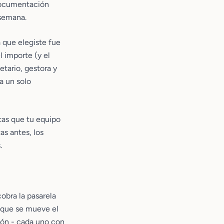
documentación
 semana.
 que elegiste fue
 importe (y el
etario, gestora y
a un solo
ntas que tu equipo
as antes, los
.
obra la pasarela
as que se mueve el
ción - cada uno con