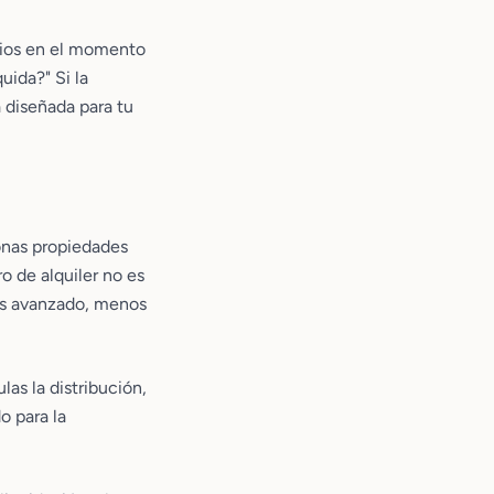
arios en el momento
uida?" Si la
 diseñada para tu
ionas propiedades
o de alquiler no es
yas avanzado, menos
as la distribución,
o para la