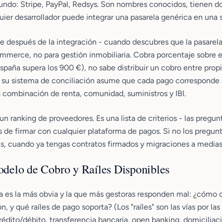
undo: Stripe, PayPal, Redsys. Son nombres conocidos, tienen 
uier desarrollador puede integrar una pasarela genérica en una
e después de la integración - cuando descubres que la pasarela
mmerce, no para gestión inmobiliaria. Cobra porcentaje sobre el
spaña supera los 900 €), no sabe distribuir un cobro entre propi
y su sistema de conciliación asume que cada pago corresponde 
 combinación de renta, comunidad, suministros y IBI.
 un ranking de proveedores. Es una lista de criterios - las pregu
 de firmar con cualquier plataforma de pagos. Si no los pregunt
s, cuando ya tengas contratos firmados y migraciones a medias
Modelo de Cobro y Raíles Disponibles
a es la más obvia y la que más gestoras responden mal: ¿cómo c
n, y qué raíles de pago soporta? (Los "raíles" son las vías por l
crédito/débito, transferencia bancaria, open banking, domicilia