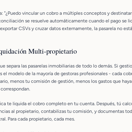
a: "¿Puedo vincular un cobro a múltiples conceptos y destinat
 conciliación se resuelve automáticamente cuando el pago se liq
 exportar CSVs y cruzar datos externamente, la pasarela no está
iquidación Multi-propietario
 que separa las pasarelas inmobiliarias de todo lo demás. Si gest
s el modelo de la mayoría de gestoras profesionales - cada cobr
etario, menos tu comisión de gestión, menos los gastos que ha
e correspondan.
ca te liquida el cobro completo en tu cuenta. Después, tú calcul
ncias al propietario, contabilizas tu comisión, y documentas tod
ral. Para cada propietario, cada mes.