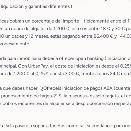
liquidación y garantías diferentes.)
icas cobran un porcentaje del importe - típicamente entre el 1
En un cobro de alquiler de 1.200 €, eso son entre 18 € y 30 € po
00 unidades y 12 meses, estás pagando entre 86.400 € y 144.0
procesamiento.
ada para inmobiliaria debería ofrecer open banking (iniciación 
rincipal. Con UrbanPay, el coste de iniciación es desde el 0,2
ro de 1.200 € al 0,25% cuesta 3,00 €, frente a unos 24 € con t
a que debes hacer: "¿Ofrecéis iniciación de pagos A2A (cuent
lo procesamiento de tarjeta?" Si la respuesta es solo tarjeta, el c
 cobros recurrentes de alquiler será desproporcionado respecto
e si la pasarela soporta tarjetas como raíl secundario - para inq