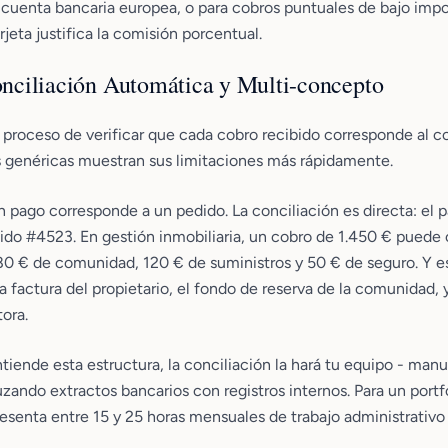
n cuenta bancaria europea, o para cobros puntuales de bajo imp
jeta justifica la comisión porcentual.
Conciliación Automática y Multi-concepto
l proceso de verificar que cada cobro recibido corresponde al c
s genéricas muestran sus limitaciones más rápidamente.
pago corresponde a un pedido. La conciliación es directa: el 
ido #4523. En gestión inmobiliaria, un cobro de 1.450 € puede
180 € de comunidad, 120 € de suministros y 50 € de seguro. Y e
la factura del propietario, el fondo de reserva de la comunidad, 
tora.
ntiende esta estructura, la conciliación la hará tu equipo - ma
uzando extractos bancarios con registros internos. Para un por
resenta entre 15 y 25 horas mensuales de trabajo administrativ